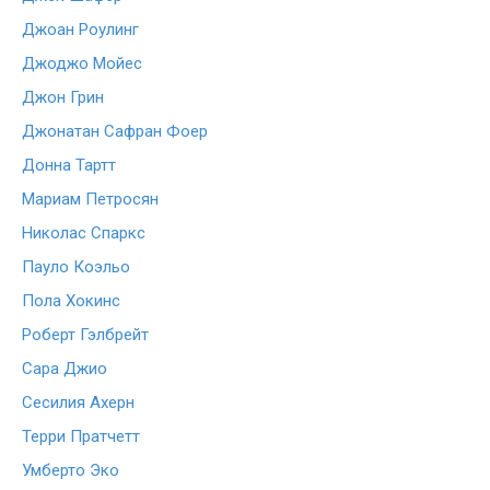
Джоан Роулинг
Джоджо Мойес
Джон Грин
Джонатан Сафран Фоер
Донна Тартт
Мариам Петросян
Николас Спаркс
Пауло Коэльо
Пола Хокинс
Роберт Гэлбрейт
Сара Джио
Сесилия Ахерн
Терри Пратчетт
Умберто Эко