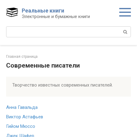
Перейти
к
Реальные книги
контенту
Электронные и бумажные книги
Поиск:
Главная страница
Современные писатели
Творчество известных современных писателей.
Анна Гавальда
Виктор Астафьев
Гийом Мюссо
Джек Шафер